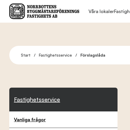
Våra lokaler
Fastigh
Våra lokaler
Start
/
Fastighetsservice
/
Förslagslåda
Fastighetsservice
Hyresgäster
Fastighetsservice
Nyheter
Vanliga frågor