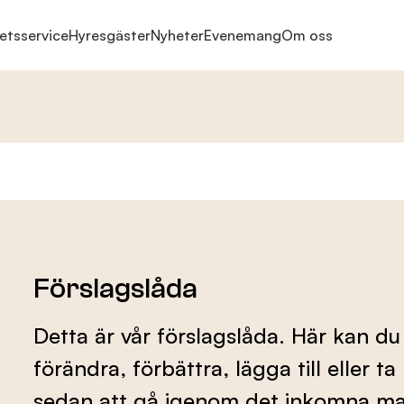
etsservice
Hyresgäster
Nyheter
Evenemang
Om oss
Förslagslåda
Detta är vår förslagslåda. Här kan du
förändra, förbättra, lägga till eller 
sedan att gå igenom det inkomna mat