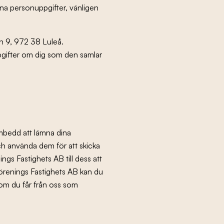
ina personuppgifter, vänligen
n 9,
972 38 Luleå
.
pgifter om dig som den samlar
ombedd att lämna dina
ch använda dem för att skicka
 Fastighets AB till dess att
örenings Fastighets AB kan du
som du får från oss som