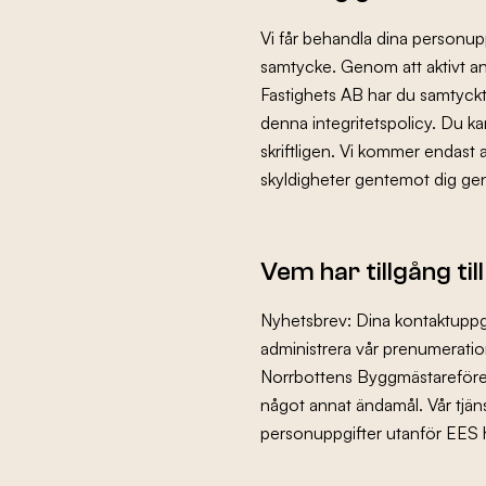
Vi får behandla dina personupp
samtycke. Genom att aktivt a
Fastighets AB har du samtyckt t
denna integritetspolicy. Du ka
skriftligen. Vi kommer endast a
skyldigheter gentemot dig ge
Vem har tillgång til
Nyhetsbrev: Dina kontaktuppgif
administrera vår prenumeration
Norrbottens Byggmästarefören
något annat ändamål. Vår tjän
personuppgifter utanför EES ha