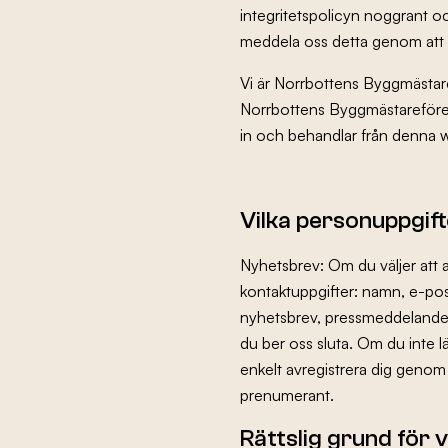
integritetspolicyn noggrant o
Evenemang
meddela oss detta genom att 
Vi är Norrbottens Byggmästare
Norrbottens Byggmästarefören
Om oss
in och behandlar från denna 
Kontakta oss
Vilka personuppgift
Nyhetsbrev: Om du väljer att 
kontaktuppgifter: namn, e-pos
Besök nbf.se
nyhetsbrev, pressmeddelanden
du ber oss sluta. Om du inte 
enkelt avregistrera dig genom 
prenumerant.
Rättslig grund för 