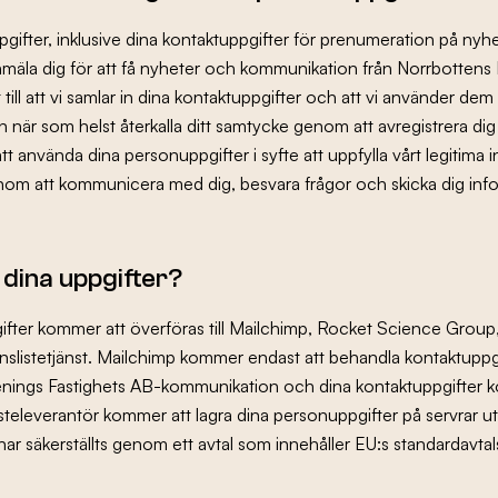
gifter, inklusive dina kontaktuppgifter för prenumeration på nyhe
nmäla dig för att få nyheter och kommunikation från Norrbotten
ill att vi samlar in dina kontaktuppgifter och att vi använder dem 
n när som helst återkalla ditt samtycke genom att avregistrera dig
tt använda dina personuppgifter i syfte att uppfylla vårt legitima i
nom att kommunicera med dig, besvara frågor och skicka dig inf
l dina uppgifter?
ter kommer att överföras till Mailchimp, Rocket Science Group, s
slistetjänst. Mailchimp kommer endast att behandla kontaktuppgift
ings Fastighets AB-kommunikation och dina kontaktuppgifter k
steleverantör kommer att lagra dina personuppgifter på servrar 
r säkerställts genom ett avtal som innehåller EU:s standardavtals