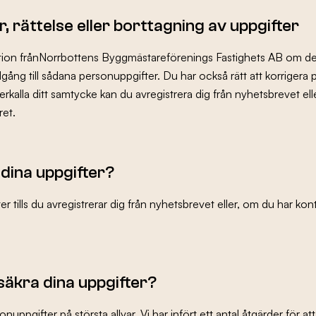
er, rättelse eller borttagning av uppgifter
mation frånNorrbottens Byggmästareförenings Fastighets AB om d
llgång till sådana personuppgifter. Du har också rätt att korrigera
återkalla ditt samtycke kan du avregistrera dig från nyhetsbrevet el
ret.
 dina uppgifter?
er tills du avregistrerar dig från nyhetsbrevet eller, om du har kont
säkra dina uppgifter?
onuppgifter på största allvar. Vi har infört ett antal åtgärder för a