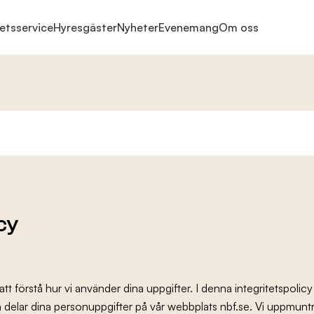
etsservice
Hyresgäster
Nyheter
Evenemang
Om oss
cy
g att förstå hur vi använder dina uppgifter. I denna integritetspolic
h delar dina personuppgifter på vår webbplats nbf.se. Vi uppmuntra