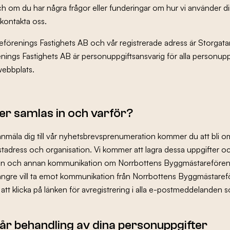
ch om du har några frågor eller funderingar om hur vi använder d
kontakta oss.
förenings Fastighets AB och vår registrerade adress är Storgata
ings Fastighets AB är personuppgiftsansvarig för alla personup
webbplats.
er samlas in och varför?
anmäla dig till vår nyhetsbrevsprenumeration kommer du att bli 
tadress och organisation. Vi kommer att lagra dessa uppgifter o
 och annan kommunikation om Norrbottens Byggmästareförenings
längre vill ta emot kommunikation från Norrbottens Byggmästaref
att klicka på länken för avregistrering i alla e-postmeddelanden 
vår behandling av dina personuppgifter