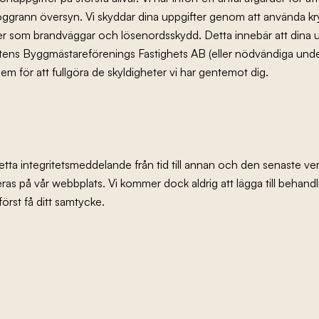
oggrann översyn. Vi skyddar dina uppgifter genom att använda kry
r som brandväggar och lösenordsskydd. Detta innebär att dina 
ottens Byggmästareförenings Fastighets AB (eller nödvändiga under
m för att fullgöra de skyldigheter vi har gentemot dig.
tta integritetsmeddelande från tid till annan och den senaste ve
ras på vår webbplats. Vi kommer dock aldrig att lägga till behand
örst få ditt samtycke.