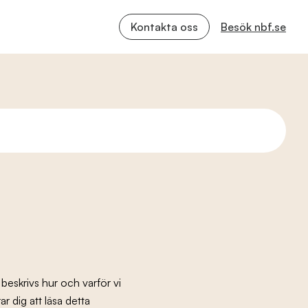
Kontakta oss
Besök nbf.se
y beskrivs hur och varför vi
r dig att läsa detta