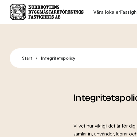
Våra lokaler
Fastigh
Våra lokaler
Start
/
Integritetspolicy
Fastighetsservice
Hyresgäster
Integritetspoli
Nyheter
Vi vet hur viktigt det är för di
samlar in, använder, lagrar oc