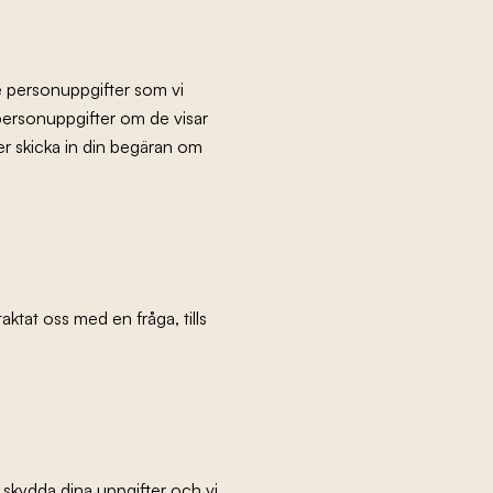
e personuppgifter som vi
 personuppgifter om de visar
ler skicka in din begäran om
aktat oss med en fråga, tills
tt skydda dina uppgifter och vi