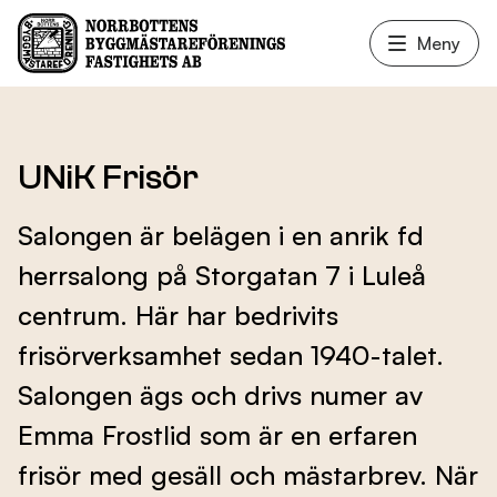
Meny
Våra lokaler
UNiK Frisör
Salongen är belägen i en anrik fd
Fastighetsservice
herrsalong på Storgatan 7 i Luleå
centrum. Här har bedrivits
Hyresgäster
frisörverksamhet sedan 1940-talet.
Salongen ägs och drivs numer av
Nyheter
Emma Frostlid som är en erfaren
frisör med gesäll och mästarbrev. När