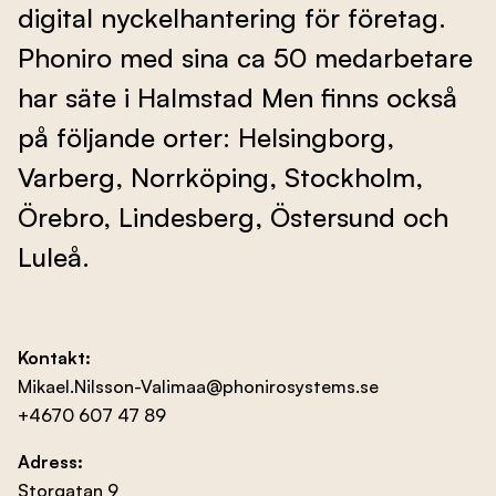
digital nyckelhantering för företag.
Evenemang
Phoniro med sina ca 50 medarbetare
har säte i Halmstad Men finns också
Om oss
på följande orter: Helsingborg,
Varberg, Norrköping, Stockholm,
Örebro, Lindesberg, Östersund och
Kontakta oss
Luleå.
Besök nbf.se
Kontakt:
Mikael.Nilsson-Valimaa@phonirosystems.se
+4670 607 47 89
Adress:
Storgatan 9