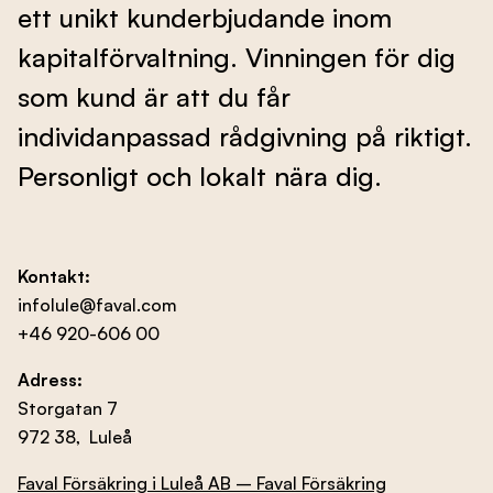
ett unikt kunderbjudande inom
Evenemang
kapitalförvaltning. Vinningen för dig
som kund är att du får
Om oss
individanpassad rådgivning på riktigt.
Personligt och lokalt nära dig.
Kontakta oss
Kontakt:
infolule@faval.com
Besök nbf.se
+46 920-606 00
Adress:
Storgatan 7
972 38, Luleå
Faval Försäkring i Luleå AB – Faval Försäkring