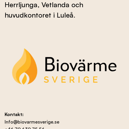
Herrljunga, Vetlanda och
Evenemang
huvudkontoret i Luleå.
Om oss
Kontakta oss
Besök nbf.se
Kontakt:
Info@biovarmesverige.se