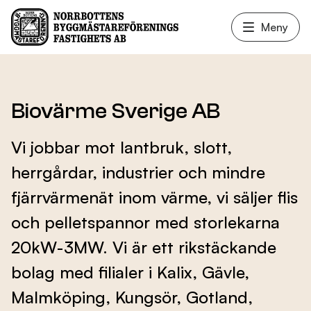
Meny
Våra lokaler
Biovärme Sverige AB
Vi jobbar mot lantbruk, slott,
Fastighetsservice
herrgårdar, industrier och mindre
fjärrvärmenät inom värme, vi säljer flis
Hyresgäster
och pelletspannor med storlekarna
20kW-3MW. Vi är ett rikstäckande
Nyheter
bolag med filialer i Kalix, Gävle,
Malmköping, Kungsör, Gotland,