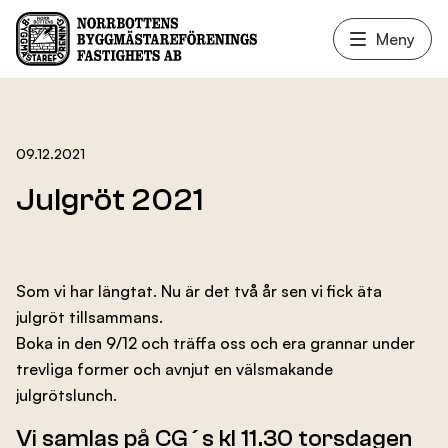
Meny
Våra lokaler
09.12.2021
Julgröt 2021
Fastighetsservice
Som vi har längtat. Nu är det två år sen vi fick äta
Hyresgäster
julgröt tillsammans.
Boka in den 9/12 och träffa oss och era grannar under
trevliga former och avnjut en välsmakande
Nyheter
julgrötslunch.
Vi samlas på CG´s kl 11.30 torsdagen